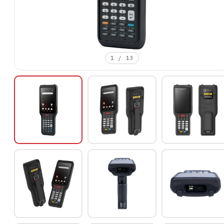
1
/
13