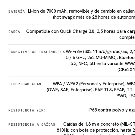
Li-Ion de 7000 mAh, removible y de cambio en calien
BATERÍA
(hot swap); más de 28 horas de autonom
Compatible con Quick Charge 3.0; 3,5 horas para car
CARGA
comple
Wi-Fi 6E (802.11 a/b/g/n/ac/ax, 2,4
CONECTIVIDAD INALÁMBRICA
5 / 6 GHz, 2×2 MU-MIMO), Bluetoo
5.3, NFC; 5G en la variante WW
(CK62X1
WPA / WPA2 (Personal y Enterprise), WP
SEGURIDAD WLAN
(OWE, SAE, Enterprise); EAP TLS, PEAP, TTL
PWD, LE
IP65 contra polvo y ag
RESISTENCIA (IP)
Caídas de 1,8 m a concreto (MIL-S
RESISTENCIA A CAÍDAS
810H); con bota de protección, hasta 2