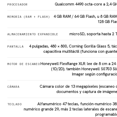
Qualcomm 4490 octa-core a 2,4 G
PROCESADOR
4 GB RAM / 64 GB Flash, u 8 GB RAM
MEMORIA (RAM + FLASH)
128 GB Fla
microSD, soporta hasta 2 
ALMACENAMIENTO EXPANDIBLE
4 pulgadas, 480 × 800, Corning Gorilla Glass 5, táct
PANTALLA
capacitiva multitáctil (funciona con guante
Honeywell FlexRange XLR: lee de 8 cm a 24
MOTOR DE ESCANEO
(1D/2D); también Honeywell S0703 Sl
Imager según configuraci
Cámara color de 13 megapíxeles (escaneo 
CÁMARA
documentos y captura de imágene
Alfanumérico 47 teclas, función-numérico 38
TECLADO
numérico grande 29, más 2 teclas laterales de escan
programabl