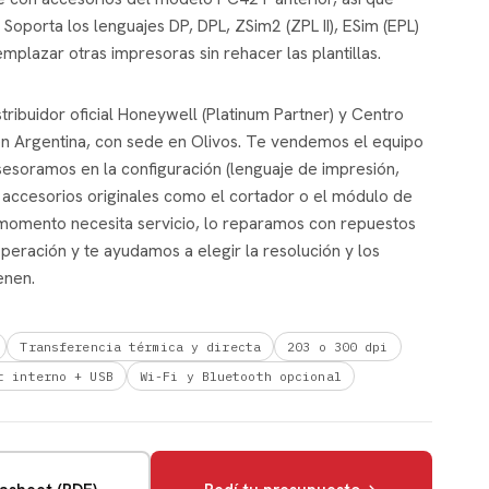
. Soporta los lenguajes DP, DPL, ZSim2 (ZPL II), ESim (EPL)
emplazar otras impresoras sin rehacer las plantillas.
ribuidor oficial Honeywell (Platinum Partner) y Centro
en Argentina, con sede en Olivos. Te vendemos el equipo
 asesoramos en la configuración (lenguaje de impresión,
 accesorios originales como el cortador o el módulo de
momento necesita servicio, lo reparamos con repuestos
operación y te ayudamos a elegir la resolución y los
enen.
Transferencia térmica y directa
203 o 300 dpi
t interno + USB
Wi-Fi y Bluetooth opcional