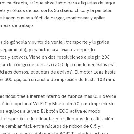
rmica directa, así que sirve tanto para etiquetas de larga
ts y rótulos de uso corto. Su diseño chico y la pantalla
 hacen que sea fácil de cargar, monitorear y apilar
 mesa de trabajo.
as de góndola y punto de venta), transporte y logística
seguimiento), y manufactura liviana y depósito
tos y activos). Viene en dos resoluciones a elegir: 203
ndar de código de barras, o 300 dpi cuando necesitás más
ódigos densos, etiquetas de activos). El motor llega hasta
s en 300 dpi, con un ancho de impresión de hasta 108 mm.
técnicos: trae Ethernet interno de fábrica más USB device
módulo opcional Wi-Fi 5 y Bluetooth 5.0 para imprimir sin
ios equipos a la vez. El botón ECO activa el modo
 desperdicio de etiquetas y los tiempos de calibración.
te cambiar fácil entre núcleos de ribbon de 0,5 y 1
e con accesorios del modelo PC42T anterior, así que