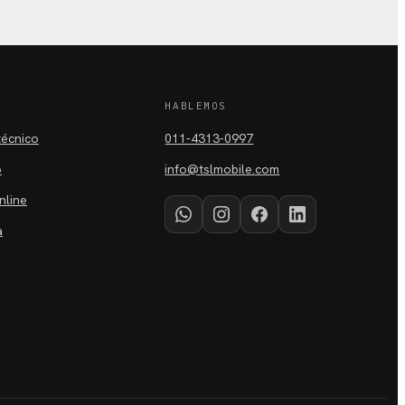
A
HABLEMOS
técnico
011-4313-0997
o
info@tslmobile.com
nline
a