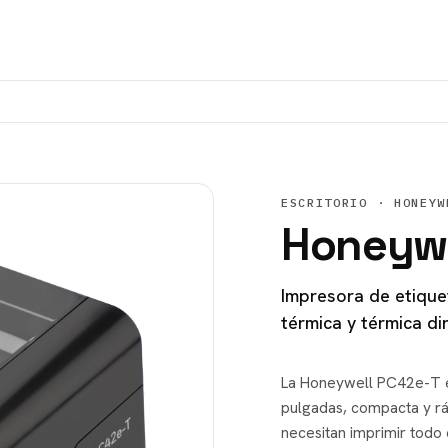
ESCRITORIO
· HONEYW
Honeywe
Impresora de etique
térmica y térmica di
La Honeywell PC42e-T es
pulgadas, compacta y r
necesitan imprimir todo 