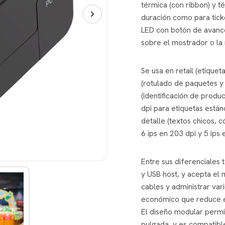
térmica (con ribbon) y té
duración como para ticke
LED con botón de avance
sobre el mostrador o la
Se usa en retail (etiquet
(rotulado de paquetes y 
(identificación de produc
dpi para etiquetas está
detalle (textos chicos, c
6 ips en 203 dpi y 5 ip
Entre sus diferenciales 
y USB host, y acepta el 
cables y administrar var
económico que reduce el
El diseño modular permi
pulgada, y es compatibl