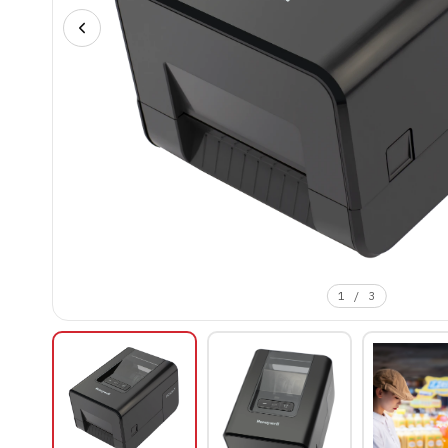
1
/
3