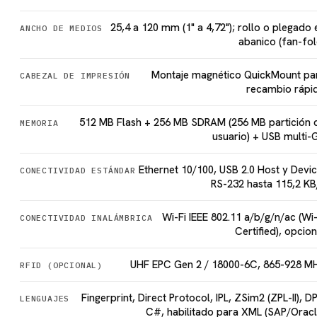
25,4 a 120 mm (1" a 4,72"); rollo o plegado 
ANCHO DE MEDIOS
abanico (fan-fol
Montaje magnético QuickMount pa
CABEZAL DE IMPRESIÓN
recambio rápi
512 MB Flash + 256 MB SDRAM (256 MB partición 
MEMORIA
usuario) + USB multi-
Ethernet 10/100, USB 2.0 Host y Devic
CONECTIVIDAD ESTÁNDAR
RS-232 hasta 115,2 KB
Wi-Fi IEEE 802.11 a/b/g/n/ac (Wi-
CONECTIVIDAD INALÁMBRICA
Certified), opcion
UHF EPC Gen 2 / 18000-6C, 865-928 M
RFID (OPCIONAL)
Fingerprint, Direct Protocol, IPL, ZSim2 (ZPL-II), DP
LENGUAJES
C#, habilitado para XML (SAP/Oracl