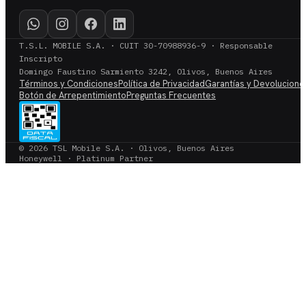
T.S.L. MOBILE S.A. · CUIT 30-70988936-9 · Responsable
Inscripto
Domingo Faustino Sarmiento 3242, Olivos, Buenos Aires
Términos y Condiciones
Política de Privacidad
Garantías y Devolucione
Botón de Arrepentimiento
Preguntas Frecuentes
© 2026 TSL Mobile S.A. · Olivos, Buenos Aires
Honeywell · Platinum Partner