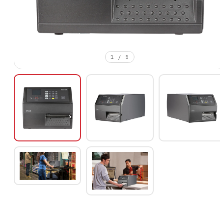
1
/
5