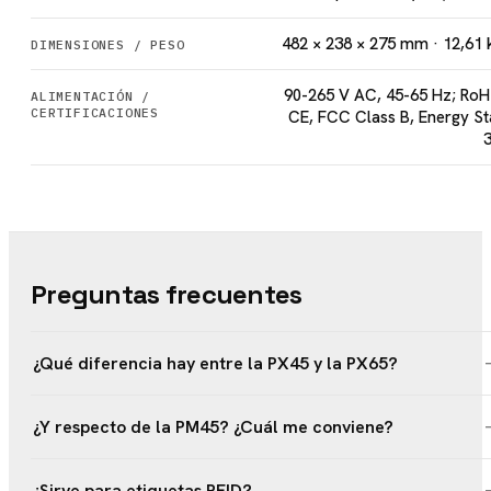
482 × 238 × 275 mm · 12,61 
DIMENSIONES / PESO
90-265 V AC, 45-65 Hz; RoH
ALIMENTACIÓN /
CERTIFICACIONES
CE, FCC Class B, Energy St
3
Preguntas frecuentes
¿Qué diferencia hay entre la PX45 y la PX65?
¿Y respecto de la PM45? ¿Cuál me conviene?
¿Sirve para etiquetas RFID?