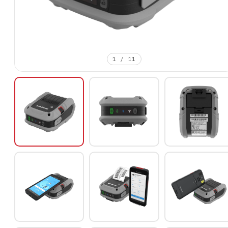
1
/
11