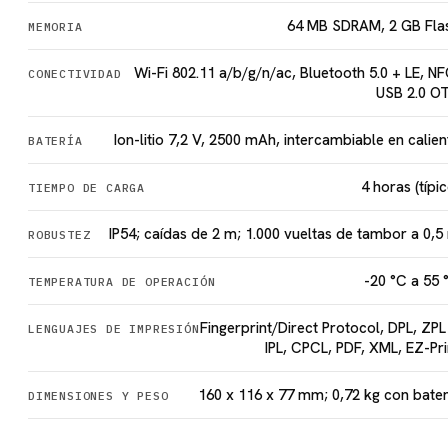
64 MB SDRAM, 2 GB Fla
MEMORIA
Wi-Fi 802.11 a/b/g/n/ac, Bluetooth 5.0 + LE, NF
CONECTIVIDAD
USB 2.0 O
Ion-litio 7,2 V, 2500 mAh, intercambiable en calien
BATERÍA
4 horas (típic
TIEMPO DE CARGA
IP54; caídas de 2 m; 1.000 vueltas de tambor a 0,5
ROBUSTEZ
-20 °C a 55 
TEMPERATURA DE OPERACIÓN
Fingerprint/Direct Protocol, DPL, ZPL I
LENGUAJES DE IMPRESIÓN
IPL, CPCL, PDF, XML, EZ-Pri
160 x 116 x 77 mm; 0,72 kg con bater
DIMENSIONES Y PESO