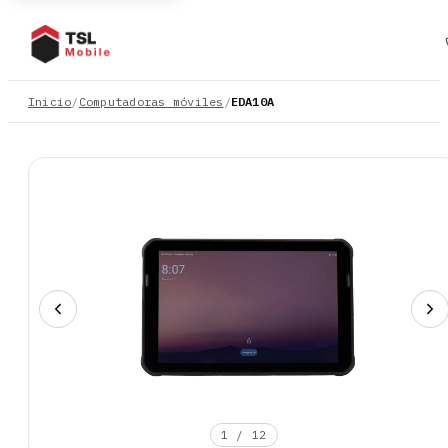
Inicio
/
Computadoras móviles
/
EDA10A
1
/
12