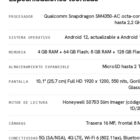
Qualcomm Snapdragon SM4350-AC octa-cor
PROCESADOR
hasta 2,2 G
Android 12, actualizable a Android 
SISTEMA OPERATIVO
4 GB RAM + 64 GB Flash; 8 GB RAM + 128 GB Fla
MEMORIA
MicroSD hasta 2 
ALMACENAMIENTO EXPANDIBLE
10,1" (25,7 cm) Full HD 1920 x 1200, 550 nits, Goril
PANTALLA
Glass
Honeywell S0703 Slim Imager (códig
MOTOR DE LECTURA
1D/2
Trasera 16 MP, frontal 8 
CÁMARAS
5G (SA/NSA), 4G LTE, Wi-Fi 6 (802.11ax), Bluetoo
CONECTIVIDAD