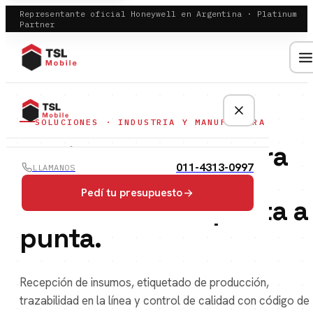
Representante oficial Honeywell en Argentina · Platinum
Partner
SOLUCIONES · INDUSTRIA Y MANUFACTURA
Equipá tu planta para
011-4313-0997
LLAMANOS
producir con
Pedí tu presupuesto
trazabilidad
de punta a
punta.
Recepción de insumos, etiquetado de producción,
trazabilidad en la línea y control de calidad con código de